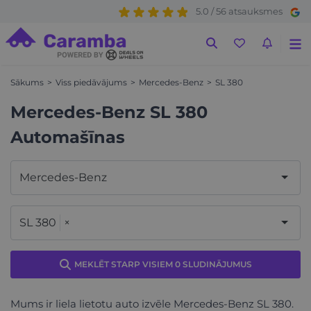
5.0 / 56 atsauksmes
Sākums
Viss piedāvājums
Mercedes-Benz
SL 380
Mercedes-Benz SL 380
Automašīnas
Mercedes-Benz
SL 380
×
MEKLĒT STARP VISIEM 0 SLUDINĀJUMUS
Mums ir liela lietotu auto izvēle Mercedes-Benz SL 380.