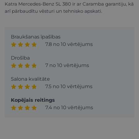
Katra Mercedes-Benz SL 380 ir ar Caramba garantiju, kā
arī pārbaudītu vēsturi un tehnisko apskati.
Braukšanas īpašības
7.8 no 10 vērtējums
Drošība
7 no 10 vērtējums
Salona kvalitāte
7.5 no 10 vērtējums
Kopējais reitings
7.4 no 10 vērtējums