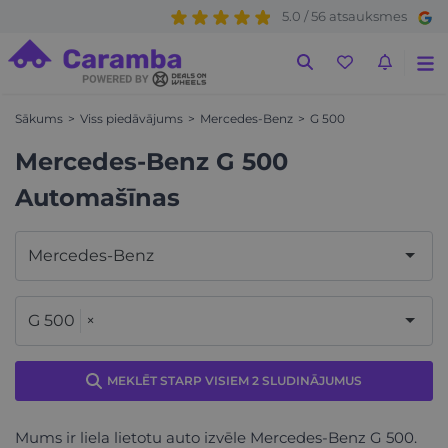
5.0 / 56 atsauksmes
Sākums
Viss piedāvājums
Mercedes-Benz
G 500
Mercedes-Benz G 500
Automašīnas
Mercedes-Benz
G 500
×
MEKLĒT STARP VISIEM 2 SLUDINĀJUMUS
Mums ir liela lietotu auto izvēle Mercedes-Benz G 500.