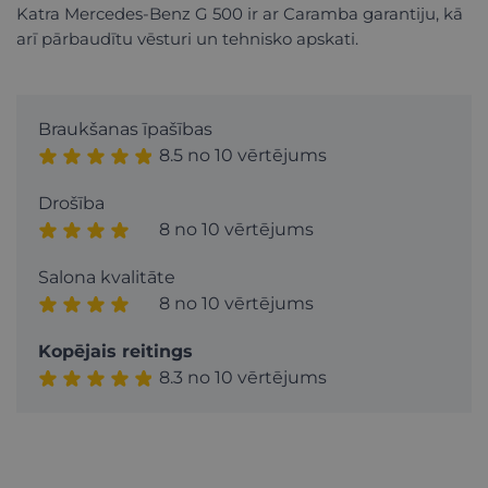
Katra Mercedes-Benz G 500 ir ar Caramba garantiju, kā
arī pārbaudītu vēsturi un tehnisko apskati.
Braukšanas īpašības
8.5 no 10 vērtējums
Drošība
8 no 10 vērtējums
Salona kvalitāte
8 no 10 vērtējums
Kopējais reitings
8.3 no 10 vērtējums